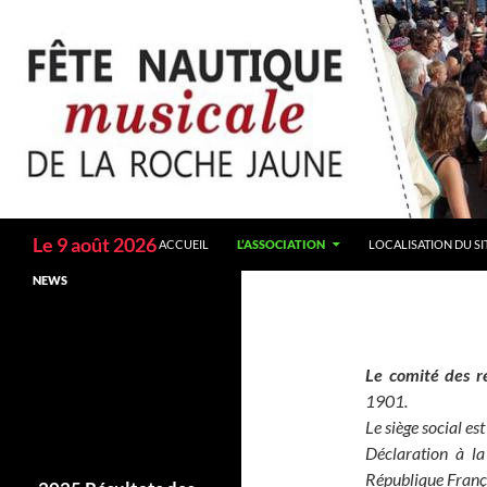
Aller
au
contenu
Recherche
Le 9 août 2026
ACCUEIL
L’ASSOCIATION
LOCALISATION DU SI
NEWS
Le comité des r
1901.
Le siège social est
Déclaration à l
République Franç
2025 Résultats des