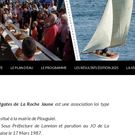
TE
LE PLAN D’EAU
LE PROGRAMME
LES RÉSULTATS ÉDITION 2025
LA S
égates de La Roche Jaune
est une association loi type
 situé à la mairie de Plouguiel.
a Sous Préfecture de Lannion et parution au JO de La
aise le 17 Mars 1987.